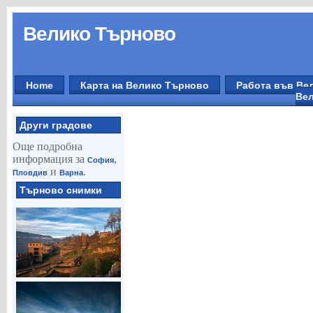
Велико Търново
Home
Карта на Велико Търново
Работа във Ве
Вел
Други градове
Още подробна
информация за
,
София
и
.
Пловдив
Варна
Търново снимки