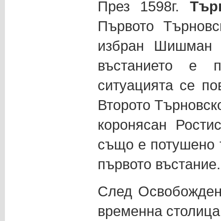
През 1598г.
Тър
Първото Търновс
избран Шишман I
въстанието е п
ситуацията се по
Второто Търновско
коронясан Рости
също е потушено т
първото въстание.
След Освобождени
временна столица 