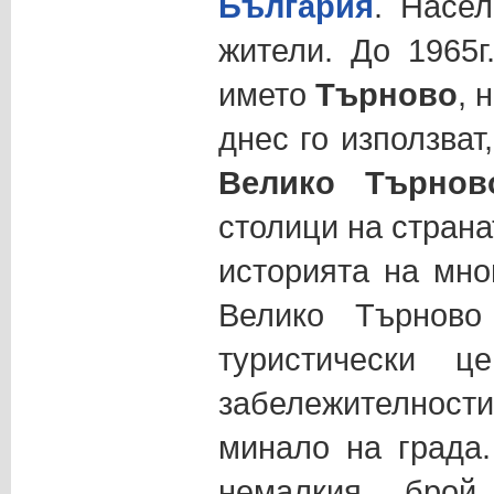
България
. Насе
жители. До 1965г
името
Търново
, 
днес го използват
Велико Търнов
столици на страна
историята на мно
Велико Търново
туристически ц
забележителнос
минало на града.
немалкия брой