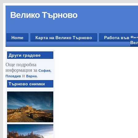
Велико Търново
Home
Карта на Велико Търново
Работа във Ве
Вел
Други градове
Още подробна
информация за
,
София
и
.
Пловдив
Варна
Търново снимки