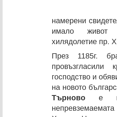
намерени свидетел
имало живот
хилядолетие пр. Х
През 1185г. б
провъзгласили 
господство и обя
на новото българс
Търново
е изв
непревземаемат