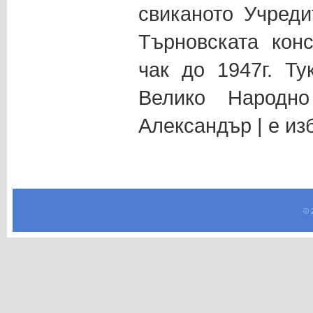
свиканото Учред
Търновската конс
чак до 1947г. Т
Велико Народно
Александър | е изб
© 