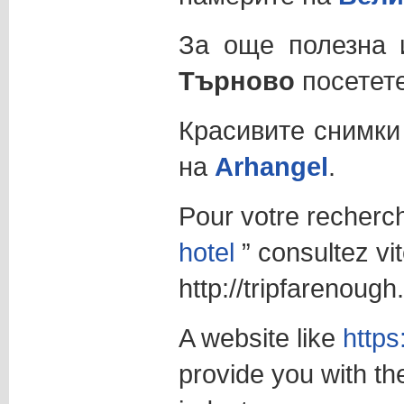
За още полезна
Търново
посетет
Красивите снимк
на
Arhangel
.
Pour votre recherc
hotel
” consultez vit
http://tripfarenoug
A website like
https
provide you with the