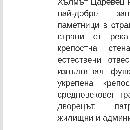
Хълмът Царевец и
най-добре зап
паметници в стра
страни от ре
крепостна сте
естествени отве
изпълнявал фун
укрепена крепо
средновековен гр
дворецът, пат
жилищни и админи